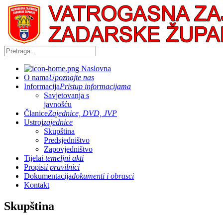
Naslovna
O nama
Upoznajte nas
Informacija
Pristup informacijama
Savjetovanja s
javnošću
Članice
Zajednice, DVD, JVP
Ustroj
zajednice
Skupština
Predsjedništvo
Zapovjedništvo
Tijela
i temeljni akti
Propisi
i pravilnici
Dokumentacija
dokumenti i obrasci
Kontakt
Skupština